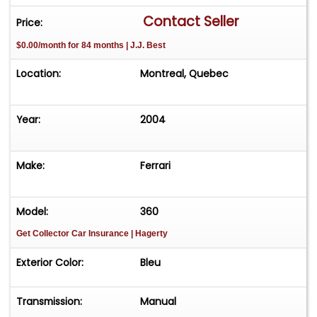
kilometres au compteur, cette Ferrari 360 Spider
Contact Seller
Price:
2004 est une perle rare, qui se distingue par son
$0.00/month for 84 months | J.J. Best
faible kilometrage et son etat bien entretenu."
Location:
Montreal, Quebec
Year:
2004
Make:
Ferrari
Model:
360
Get Collector Car Insurance
| Hagerty
Exterior Color:
Bleu
Transmission:
Manual