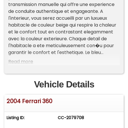
transmission manuelle qui offre une experience
de conduite authentique et engageante. A
l'interieur, vous serez accueilli par un luxueux
habitacle de couleur beige qui respire la chaleur
et le confort tout en contrastant elegamment
avec la couleur exterieure. Chaque detail de
l'habitacle a ete meticuleusement con�u pour
garantir le confort et l'esthetique. Le bleu
contrastant de l'exterieur est non seulement
Read more
visuellement frappant mais represente
egalement un choix classique, tandis que le
design decapotable renforce encore l'attrait de
Vehicle Details
la voiture, vous permettant de vous immerger
totalement dans l'experience de la conduite en
2004 Ferrari 360
plein air. Sous le capot, vous trouverez un
puissant moteur V8 de 3,6 litres, capable de
delivrer une puissance palpitante de 400
Listing ID:
CC-2079708
chevaux, veritable temoignage des prouesses
techniques de Ferrari. Avec seulement 21 000