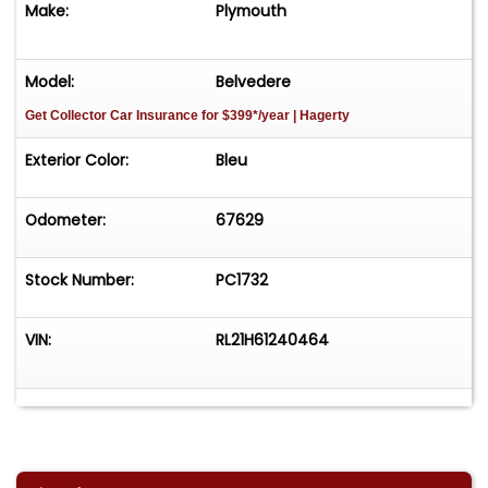
Make:
Plymouth
Model:
Belvedere
Get Collector Car Insurance
for $399*/year
| Hagerty
Exterior Color:
Bleu
Odometer:
67629
Stock Number:
PC1732
VIN:
RL21H61240464