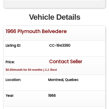
voitures de course d'usine specialement concues
ont ete conduites a la victoire pas des legendes
du sport et continuent de representer
Vehicle Details
l'engagement de Chrysler envers la suprematie
dans les courses automobiles pendant les
1966 Plymouth Belvedere
annees 1960"
Listing ID:
CC-1943390
Contact Seller
Price:
$0.00/month for 84 months | J.J. Best
Location:
Montreal, Quebec
Year:
1966