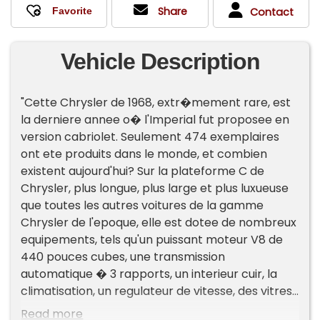
Share
Contact
Vehicle Description
"Cette Chrysler de 1968, extr�mement rare, est
la derniere annee o� l'Imperial fut proposee en
version cabriolet. Seulement 474 exemplaires
ont ete produits dans le monde, et combien
existent aujourd'hui? Sur la plateforme C de
Chrysler, plus longue, plus large et plus luxueuse
que toutes les autres voitures de la gamme
Chrysler de l'epoque, elle est dotee de nombreux
equipements, tels qu'un puissant moteur V8 de
440 pouces cubes, une transmission
automatique � 3 rapports, un interieur cuir, la
climatisation, un regulateur de vitesse, des vitres
electriques, des freins � disque et bien plus
Read more